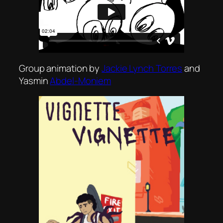
Group animation by
Jackie Lynch Torres
and
Yasmin
Abdel-Moniem